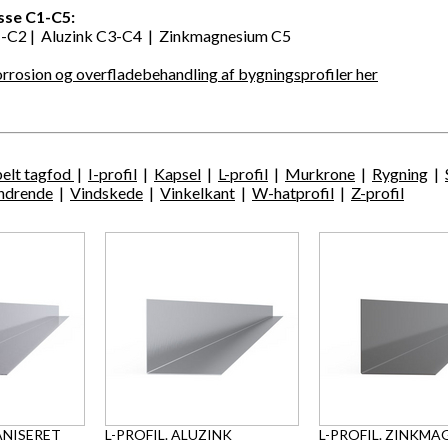
sse C1-C5:
1-C2 | Aluzink C3-C4 | Zinkmagnesium C5
rosion og overfladebehandling af bygningsprofiler
her
elt tagfod
|
I-profil
|
Kapsel
|
L-profil
|
Murkrone
|
Rygning
|
ndrende
|
Vindskede
|
Vinkelkant
|
W-hatprofil
|
Z-profil
ANISERET
L-PROFIL. ALUZINK
L-PROFIL. ZINKM