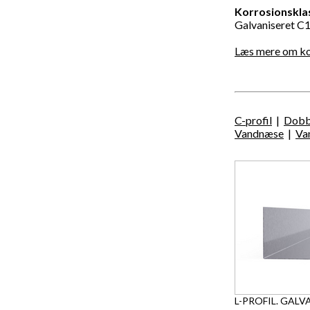
Korrosionskla
Galvaniseret C
Læs mere om kor
C-profil
|
Dobb
Vandnæse
|
Va
L-PROFIL. GALV