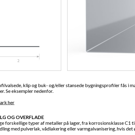
ofilvalsede, klip og buk- og/eller stansede bygningsprofiler fås i 
er. Se eksempler nedenfor.
sark
her
LG OG OVERFLADE
e forskellige typer af metaller på lager, fra korrosionsklasse C1 til
ling med pulverlak, vådlakering eller varmgalvanisering, hvis det 