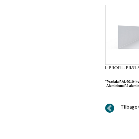
L-PROFIL. PRÆ
*Prælak: RAL 9010 (hvi
Aluminium: Rå alumini
Tilbage t