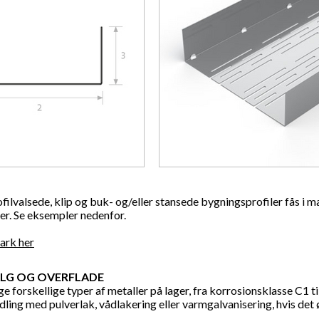
ofilvalsede, klip og buk- og/eller stansede bygningsprofiler fås i 
er. Se eksempler nedenfor.
sark
her
LG OG OVERFLADE
e forskellige typer af metaller på lager, fra korrosionsklasse C1 til
ling med pulverlak, vådlakering eller varmgalvanisering, hvis det 