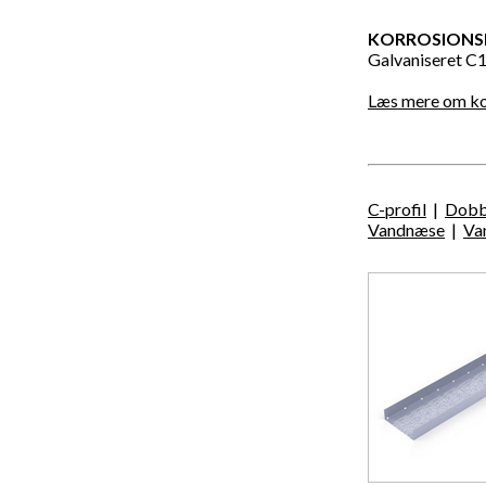
KORROSIONSK
Galvaniseret C
Læs mere om kor
C-profil
|
Dobb
Vandnæse
|
Va