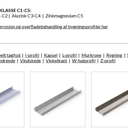
LASSE C1-C5:
1-C2 | Aluzink C3-C4 | Zinkmagnesium C5
rosion og overfladebehandling af bygningsprofiler
her
elt tagfod
|
I-profil
|
Kapsel
|
L-profil
|
Murkrone
|
Rygning
|
ndrende
|
Vindskede
|
Vinkelkant
|
W-hatprofil
|
Z-profil