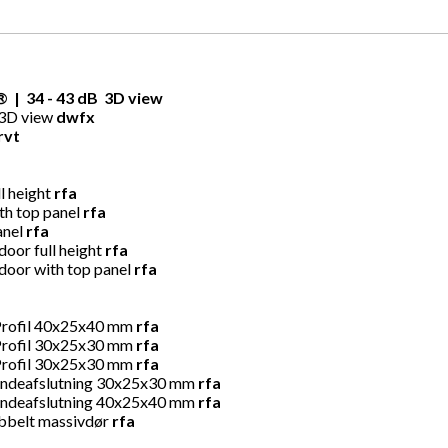
 | 34 - 43 dB 3D view
 3D view
dwfx
rvt
l height
rfa
th top panel
rfa
anel
rfa
door full height
rfa
door with top panel
rfa
Profil 40x25x40 mm
rfa
Profil 30x25x30 mm
rfa
Profil 30x25x30 mm
rfa
endeafslutning 30x25x30 mm
rfa
endeafslutning 40x25x40 mm
rfa
obbelt massivdør
rfa