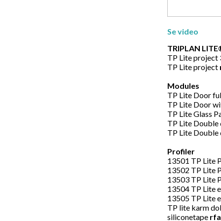
Se
video
TRIPLAN LITE®
TP Lite project
TP Lite project
Modules
TP Lite Door ful
TP Lite Door wi
TP Lite Glass P
TP Lite Double 
TP Lite Double 
Profiler
13501 TP Lite 
13502 TP Lite 
13503 TP Lite 
13504 TP Lite 
13505 TP Lite 
TP lite karm d
siliconetape
rfa