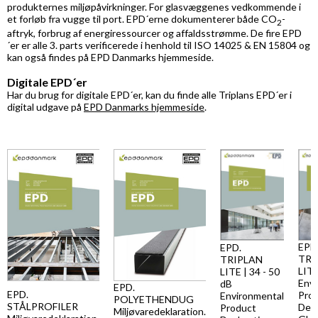
produkternes miljøpåvirkninger. For glasvæggenes vedkommende i
et forløb fra vugge til port. EPD´erne dokumenterer både CO
-
2
aftryk, forbrug af energiressourcer og affaldsstrømme. De fire EPD
´er er alle 3. parts verificerede i henhold til ISO 14025 & EN 15804 og
kan også findes på EPD Danmarks hjemmeside.
Digitale EPD´er
Har du brug for digitale EPD´er, kan du finde alle Triplans EPD´er i
digital udgave på
EPD Danmarks hjemmeside
.
EPD
EPD.
TRI
TRIPLAN
LITE
LITE | 34 - 50
Envi
dB
EPD.
EPD.
Pro
Environmental
POLYETHENDUG
STÅLPROFILER
Decl
Product
Miljøvaredeklaration.