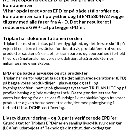
komponenter
Vi har opdateret vores EPD´er på både stålprofiler og -
komponenter samt polyethendug til EN15804+A2 vugge
til grav med alle faser fra A - D. Det har resulteret i
reducerede GWP-tal på begge EPD´er.
Triplan har dokumentationen i orden
Triplan har et stort fokus på bæredygtighed, og det første skridt på
vejen til en større forståelse for det aftryk, produktionen af vores
produkter sætter på klimaet, er transparens og sporbarhed i forhold
til vores råmaterialer og vores produktion, altså produkternes
miljømæssige egenskaber.
EPD´er på både glasvægge og stålprodukter
Triplan har derfor valgt at få udarbejdet miljøvaredeklarationer (EPD)
på begge vores produktlinjer – glasvægge og stål- og
bygningsprofiler - nemlig på glasvægssystemet TRIPLAN LITE og på
profiler, beslag og inddækninger i stål. Dette gør det lettere for
vores kunder og for os selv at få indsigt i klimapåvirkningen fra vores
produkter og kan herudover lette arbejdet med pointgivning i
forhold til bl.a. DGNB-certificering.
Livscyklusvurdering – og 3. parts verificerede EPD´er
Grundlaget for Triplans EPDér er en samling livscyklusvurderinger
(LCA´er), udarbejdet af Teknologisk Institut, der kortlægger