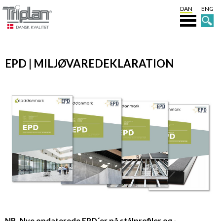
DAN
ENG
EPD | MILJØVAREDEKLARATION
NB. Nye opdaterede EPD´er på stålprofiler og -