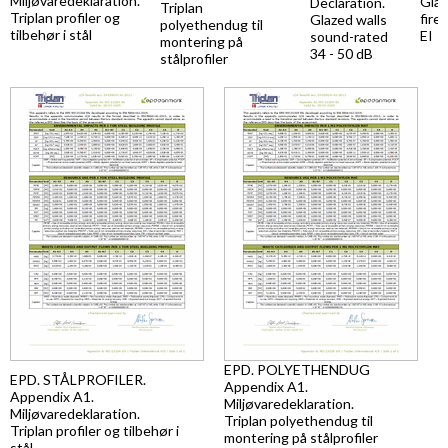
Miljøvaredeklaration.
Glaz
Declaration.
Triplan
Triplan profiler og
fire
Glazed walls
polyethendug til
tilbehør i stål
EI
sound-rated
montering på
34 - 50 dB
stålprofiler
EPD. POLYETHENDUG
EPD. STÅLPROFILER.
Appendix A1.
Appendix A1.
Miljøvaredeklaration.
Miljøvaredeklaration.
Triplan polyethendug til
Triplan profiler og tilbehør i
montering på stålprofiler
stål