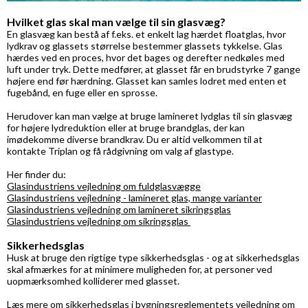
Hvilket glas skal man vælge til sin glasvæg?
En glasvæg kan bestå af f.eks. et enkelt lag hærdet floatglas, hvor
lydkrav og glassets størrelse bestemmer glassets tykkelse. Glas
hærdes ved en proces, hvor det bages og derefter nedkøles med
luft under tryk. Dette medfører, at glasset får en brudstyrke 7 gange
højere end før hærdning. Glasset kan samles lodret med enten et
fugebånd, en fuge eller en sprosse.
Herudover kan man vælge at bruge lamineret lydglas til sin glasvæg
for højere lydreduktion eller at bruge brandglas, der kan
imødekomme diverse brandkrav. Du er altid velkommen til at
kontakte Triplan og få rådgivning om valg af glastype.
Her finder du:
G
lasindustriens vejledning om
fuldglasvægge
Glasindustriens vejledning - lamineret glas, mange varianter
Glasindustriens vejledning om lamineret sikringsglas
Glasindustriens vejledning om
sikringsglas
Sikkerhedsglas
Husk at bruge den rigtige type sikkerhedsglas - og at sikkerhedsglas
skal afmærkes for at minimere muligheden for, at personer ved
uopmærksomhed kolliderer med glasset.
Læs mere om
sikkerhedsglas
i bygningsreglementets vejledning om