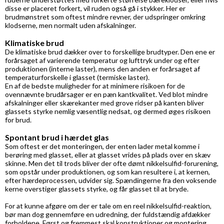
disse er placeret forkert, vil ruden også gå i stykker. Her er
brudmønstret som oftest mindre revner, der udspringer omkring
klodserne, men normalt uden afskalninger.
Klimatiske brud
De klimatiske brud dækker over to forskellige brudtyper. Den ene er
forårsaget af varierende temperatur og lufttryk under og efter
produktionen (interne laster), mens den anden er forårsaget af
temperaturforskelle i glasset (termiske laster).
En af de bedste muligheder for at minimere risikoen for de
ovennævnte brudårsager er en pæn kantkvalitet. Ved blot mindre
afskalninger eller skærekanter med grove ridser på kanten bliver
glassets styrke nemlig væsentlig nedsat, og dermed øges risikoen
for brud.
Spontant brud i hærdet glas
Som oftest er det monteringen, der enten lader metal komme i
berøring med glasset, eller at glasset vrides på plads over en skæv
skinne. Men det til trods bliver der ofte dømt nikkelsulfid-forurening,
som opstår under produktionen, og som kan resultere i, at kernen,
efter hærdeprocessen, udvider sig. Spændingerne fra den voksende
kerne overstiger glassets styrke, og får glasset til at bryde.
For at kunne afgøre om der er tale om en reel nikkelsulfid-reaktion,
bør man dog gennemføre en udredning, der fuldstændig afdækker
forholdene. Først og fremmest skal konstruktioner og montering