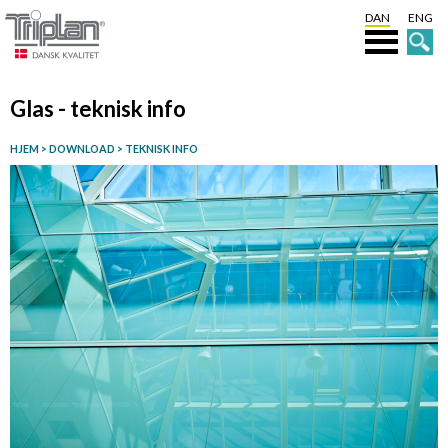
DAN
ENG
Glas - teknisk info
HJEM
>
DOWNLOAD
>
TEKNISK INFO