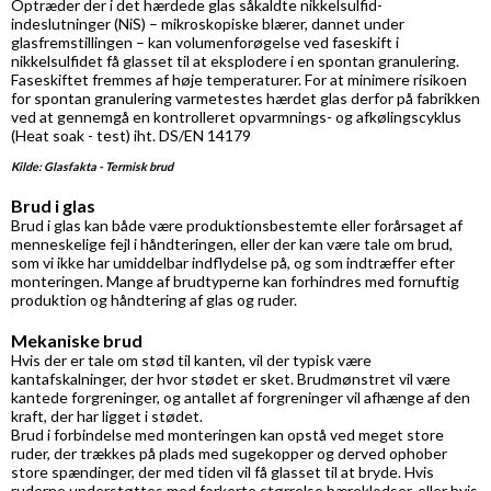
Optræder der i det hærdede glas såkaldte nikkelsulfid-
indeslutninger (NiS) – mikroskopiske blærer, dannet under
glasfremstillingen – kan volumenforøgelse ved faseskift i
nikkelsulfidet få glasset til at eksplodere i en spontan granulering.
Faseskiftet fremmes af høje temperaturer. For at minimere risikoen
for spontan granulering varmetestes hærdet glas derfor på fabrikken
ved at gennemgå en kontrolleret opvarmnings- og afkølingscyklus
(Heat soak - test) iht. DS/EN 14179
Kilde: Glasfakta - Termisk brud
Brud i glas
Brud i glas kan både være produktionsbestemte eller forårsaget af
menneskelige fejl i håndteringen, eller der kan være tale om brud,
som vi ikke har umiddelbar indflydelse på, og som indtræffer efter
monteringen. Mange af brudtyperne kan forhindres med fornuftig
produktion og håndtering af glas og ruder.
Mekaniske brud
Hvis der er tale om stød til kanten, vil der typisk være
kantafskalninger, der hvor stødet er sket. Brudmønstret vil være
kantede forgreninger, og antallet af forgreninger vil afhænge af den
kraft, der har ligget i stødet.
Brud i forbindelse med monteringen kan opstå ved meget store
ruder, der trækkes på plads med sugekopper og derved ophober
store spændinger, der med tiden vil få glasset til at bryde. Hvis
ruderne understøttes med forkerte størrelse bæreklodser, eller hvis