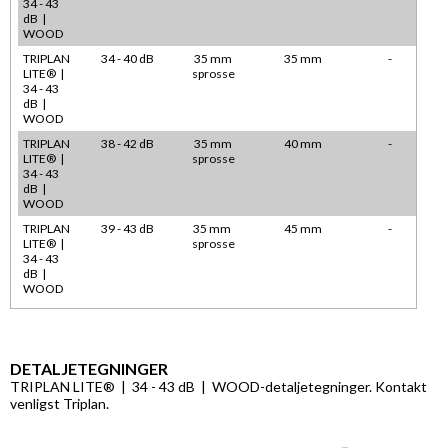
34 - 43
dB |
WOOD
TRIPLAN
34 - 40 dB
35 mm
35 mm
-
LITE® |
sprosse
34 - 43
dB |
WOOD
TRIPLAN
38 - 42 dB
35 mm
40 mm
-
LITE® |
sprosse
34 - 43
dB |
WOOD
TRIPLAN
39 - 43 dB
35 mm
45 mm
-
LITE® |
sprosse
34 - 43
dB |
WOOD
DETALJETEGNINGER
TRIPLAN LITE® | 34 - 43 dB | WOOD-detaljetegninger. Kontakt
venligst Triplan.