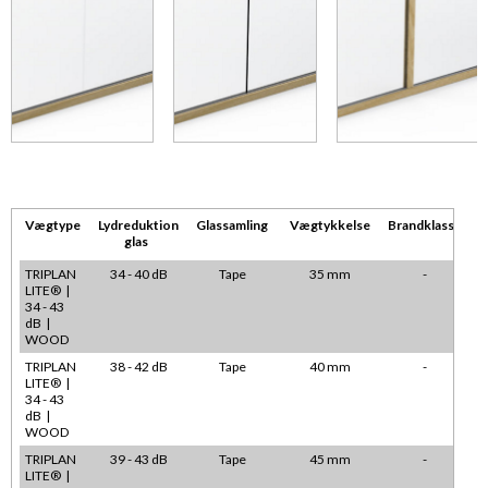
Vægtype
Lydreduktion
Glassamling
Vægtykkelse
Brandklasse
glas
TRIPLAN
34 - 40 dB
Tape
35 mm
-
LITE® |
34 - 43
dB |
WOOD
TRIPLAN
38 - 42 dB
Tape
40 mm
-
LITE® |
34 - 43
dB |
WOOD
TRIPLAN
39 - 43 dB
Tape
45 mm
-
LITE® |