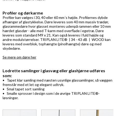
Profiler og dørkarme
Profiler kan vælges i 30, 40 eller 60 mm´s højde. Profilernes dybde
afhænger af glastykkelse. Døre leveres som 40 mm massiv trædør,
glasrammedøre hvor glasset monteres udenpå rammen eller 10 mm
hærdet glasdør - alle med T-karm med overflade i egetræ. Døre
leveres som standard M9 x 21. Kan også leveres i fuld højde og
andre modulstørrelser. TRIPLAN LITE® | 34 - 43 dB | WOOD kan
leveres med overblok, tophængte (pinolhængte) døre og med
skydedøre.
Se mere om døre her
Lodrette samlinger i glasvæg eller glashjørne udføres
som:
• Tapet klar samling med næsten usynlige glassamlinger, så væggen
fremstår med et let og elegant udtryk.
• Smal tapet sort samling
• Smalle sprosser i design som i de øvrige TRIPLAN LITE®-
løsninger.