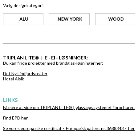
Vælg designkategori:
TRIPLAN LITE® | E - EI - LØSNINGER:
Du kan finde projekter med brandglas-løsninger her:
Det Ny Limfjordsteater
Hotel Alsik
LINKS
Få mere at vide om TRIPLAN LITE® | glasvægssystemet i
brochuren
Find EPD her
Se vores europæiske certificat - Europæisk patent nr. 3688343 - her