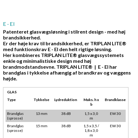
E - EI
Patenteret glasvægsløsning i stilrent design - med høj
brandsikkerhed.
Er der høje krav til brandsikkerhed, er TRIPLAN LITE®
med funktionskrav E - EI den helt rigtige løsning.
Her kombineres TRIPLAN LITE® glasvægssystemets
enkle og minimalistiske design med høj
brandmodstandsevne. TRIPLAN LITE® | E - EI har
brandglas i tykkelse afhængig af brandkrav og væggens
højde.
GLAS
Type
Tykkelse
Lydreduktion
Maks. h x
Brandklasse
b
Brandglas
13 mm
38 dB
1,5 x 3,0
EW 30
(sprosse)
m
Brandglas
15 mm
38 dB
1,5 x 3,5 /
EW 30
(sprosse)
1,8 x 3,0
m