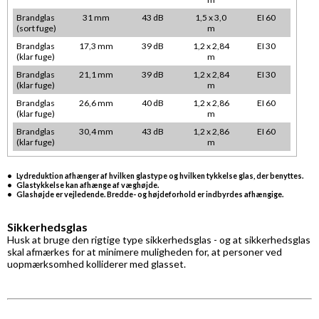
Brandglas
31 mm
43 dB
1,5 x 3,0
EI 60
(sort fuge)
m
Brandglas
17,3 mm
39 dB
1,2 x 2,84
EI 30
(klar fuge)
m
Brandglas
21,1 mm
39 dB
1,2 x 2,84
EI 30
(klar fuge)
m
Brandglas
26,6 mm
40 dB
1,2 x 2,86
EI 60
(klar fuge)
m
Brandglas
30,4 mm
43 dB
1,2 x 2,86
EI 60
(klar fuge)
m
• Lydreduktion afhænger af hvilken glastype og hvilken tykkelse glas, der benyttes.
• Glastykkelse kan afhænge af væghøjde.
• Glashøjde er vejledende. Bredde- og højdeforhold er indbyrdes afhængige.
Sikkerhedsglas
Husk at bruge den rigtige type sikkerhedsglas - og at sikkerhedsglas
skal afmærkes for at minimere muligheden for, at personer ved
uopmærksomhed kolliderer med glasset.