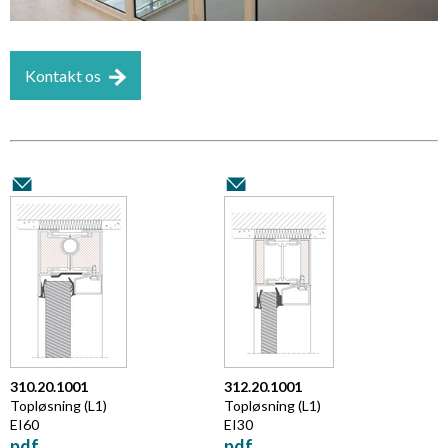
Kontakt os
310.20.1001
312.20.1001
Topløsning (L1)
Topløsning (L1)
EI60
EI30
pdf
pdf