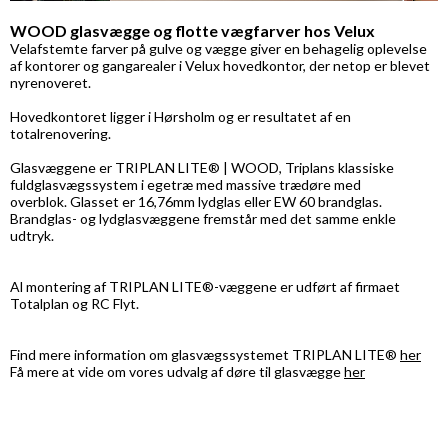
WOOD glasvægge og flotte vægfarver hos Velux
Velafstemte farver på gulve og vægge giver en behagelig oplevelse
af kontorer og gangarealer i Velux hovedkontor, der netop er blevet
nyrenoveret.
Hovedkontoret ligger i Hørsholm og er resultatet af en
totalrenovering.
Glasvæggene er TRIPLAN LITE® | WOOD, Triplans klassiske
fuldglasvægssystem i egetræ med massive trædøre med
overblok. Glasset er 16,76mm lydglas eller EW 60 brandglas.
Brandglas- og lydglasvæggene fremstår med det samme enkle
udtryk.
Al montering af TRIPLAN LITE®-væggene er udført af firmaet
Totalplan og RC Flyt.
Find mere information om glasvægssystemet TRIPLAN LITE®
her
Få mere at vide om vores udvalg af døre til glasvægge
her