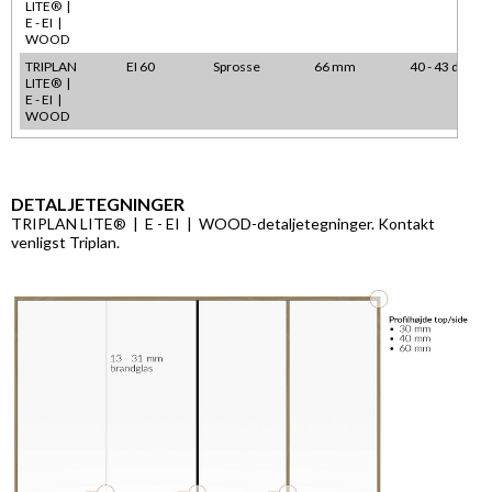
LITE® |
E - EI |
WOOD
TRIPLAN
EI 60
Sprosse
66 mm
40 - 43 dB
LITE® |
E - EI |
WOOD
DETALJETEGNINGER
TRIPLAN LITE® | E - EI | WOOD-detaljetegninger. Kontakt
venligst Triplan.