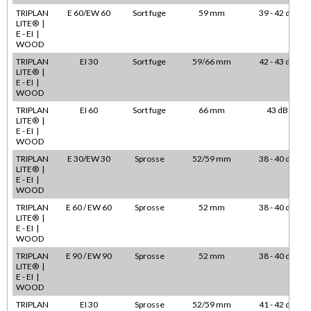
TRIPLAN
E 60/EW 60
Sort fuge
59 mm
39 - 42 dB
LITE® |
E - EI |
WOOD
TRIPLAN
EI 30
Sort fuge
59/66 mm
42 - 43 dB
LITE® |
E - EI |
WOOD
TRIPLAN
EI 60
Sort fuge
66 mm
43 dB
LITE® |
E - EI |
WOOD
TRIPLAN
E 30/EW 30
Sprosse
52/59 mm
38 - 40 dB
LITE® |
E - EI |
WOOD
TRIPLAN
E 60 / EW 60
Sprosse
52 mm
38 - 40 dB
LITE® |
E - EI |
WOOD
TRIPLAN
E 90 / EW 90
Sprosse
52 mm
38 - 40 dB
LITE® |
E - EI |
WOOD
TRIPLAN
EI 30
Sprosse
52/59 mm
41 - 42 dB