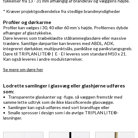
tykkelser fra 13 - 31 mm afhængig af brandkrav og væggens højde.
* Kræver projektgodkendelse fra stedlige brandmyndigheder
Profiler og dørkarme
Profiler kan vælges i 30, 40 eller 60 mm´s højde. Profilernes dybde
afhænger af glastykkelse.
Døre leveres som træbeklædte stålrammeglasdøre eller massive
trædøre. Samtlige dørpartier kan leveres med ABDL, ADK,
integreret dørlukker, multipunktslås, paniklåse og panikstangsgreb.
Døre til TRIPLAN LITE® | E - EI leveres som standard M10 x 21.
Kan også leveres i andre modulstørrelser.
Se mere om døre her
Lodrette samlinger i glasvæg eller glashjørne udføres
som:
• Transparente glaskanter og -fuge, så væggen fremstår med
samme lette udtryk som de ikke klassificerede glasvægge.
• Samlinger kan også udføres med sort brandfuge eller
• Smalle sprosser i design som i de øvrige TRIPLAN LITE®-
løsninger.