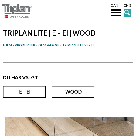
DAN
ENG
TRIPLAN LITE | E – EI | WOOD
HJEM
>
PRODUKTER
> GLASVÆGGE >
TRIPLAN LITE
>
E - EI
DU HAR VALGT