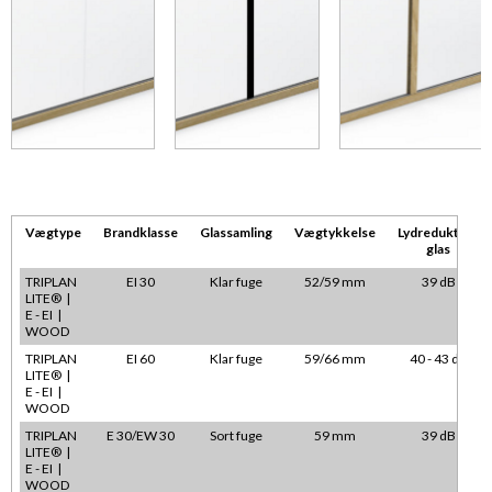
Vægtype
Brandklasse
Glassamling
Vægtykkelse
Lydreduktion
glas
TRIPLAN
EI 30
Klar fuge
52/59 mm
39 dB
LITE® |
E - EI |
WOOD
TRIPLAN
EI 60
Klar fuge
59/66 mm
40 - 43 dB
LITE® |
E - EI |
WOOD
TRIPLAN
E 30/EW 30
Sort fuge
59 mm
39 dB
LITE® |
E - EI |
WOOD