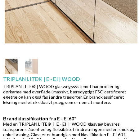
TRIPLAN LITE® | E - EI | WOOD
TRIPLAN LITE® | WOOD glasvægssystemet har profiler og
dørkarme med overflade i massivt, bæredygtigt FSC-certificeret
egetræ og kan også fås i andre træsorter. En brandklassificeret
løsning med et eksklusivt præg, som er nem at montere.
Brandklassifikation fra E - EI 60*
Med en TRIPLAN LITE® | E - EI | WOOD glasvæg bevares
transparens, åbenhed og fleksibilitet i indretningen med en smuk og
enkel løsning. Glasset er brandglas med klassifikation E - EI 60 i