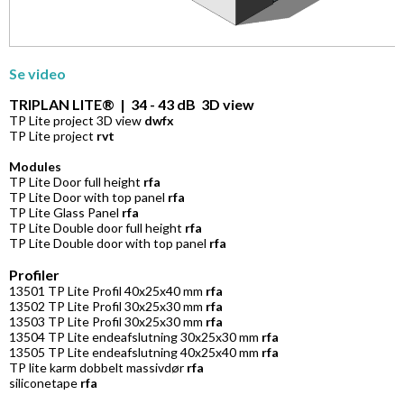
Se
video
TRIPLAN LITE® | 34 - 43 dB 3D view
TP Lite project 3D view
dwfx
TP Lite project
rvt
Modules
TP Lite Door full height
rfa
TP Lite Door with top panel
rfa
TP Lite Glass Panel
rfa
TP Lite Double door full height
rfa
TP Lite Double door with top panel
rfa
Profiler
13501 TP Lite Profil 40x25x40 mm
rfa
13502 TP Lite Profil 30x25x30 mm
rfa
13503 TP Lite Profil 30x25x30 mm
rfa
13504 TP Lite endeafslutning 30x25x30 mm
rfa
13505 TP Lite endeafslutning 40x25x40 mm
rfa
TP lite karm dobbelt massivdør
rfa
siliconetape
rfa